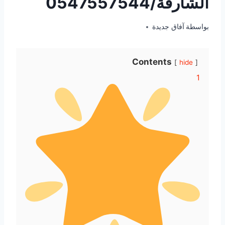
الشارقة/0547557544
أكتوبر 5, 2025
بواسطة
آفاق جديدة
Contents
hide
1