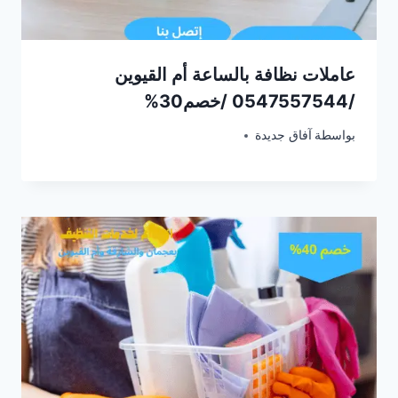
عاملات نظافة بالساعة أم القيوين
/0547557544 /خصم30%
فبراير 5, 2025
بواسطة
آفاق جديدة