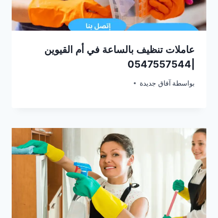
عاملات تنظيف بالساعة في أم القيوين
|0547557544
بواسطة
أغسطس 28, 2025
آفاق جديدة