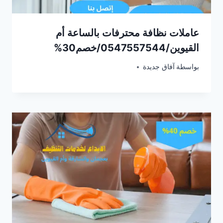
عاملات نظافة محترفات بالساعة أم
القيوين/0547557544/خصم30%
أبريل 25, 2025
بواسطة
آفاق جديدة