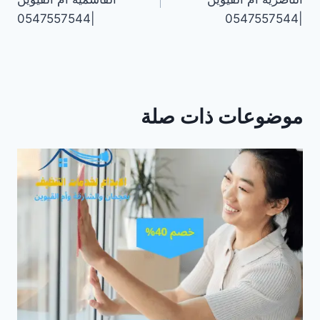
|0547557544
|0547557544
موضوعات ذات صلة