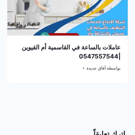
عاملات بالساعة في القاسمية أم القيوين
|0547557544
فبراير 23, 2026
بواسطة
آفاق جديدة
اترك تعليقاً