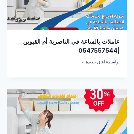
عاملات بالساعة في الناصرية أم القيوين
|0547557544
فبراير 22, 2026
بواسطة
آفاق جديدة