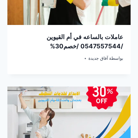
عاملات بالساعه في أم القيوين
/0547557544 /خصم30%
يناير 28, 2025
بواسطة
آفاق جديدة