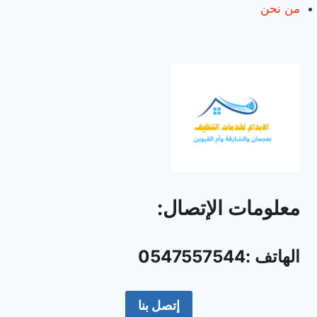
من نحن
معلومات الإتصال:
الهاتف :0547557544
إتصل بنا