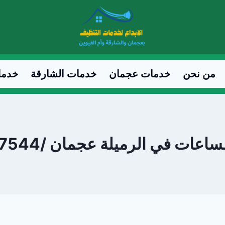
من نحن
خدمات عجمان
خدمات الشارقة
خدما
عات في الرميلة عجمان /0547557544