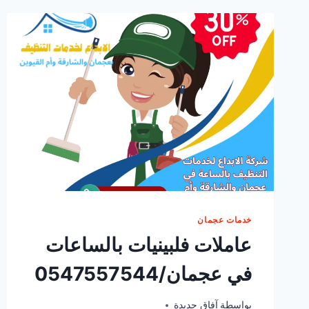
خدمات عجمان
عاملات فلبينيات بالساعات
في عجمان/0547557544
أكتوبر 6, 2025
بواسطة
آفاق جديدة