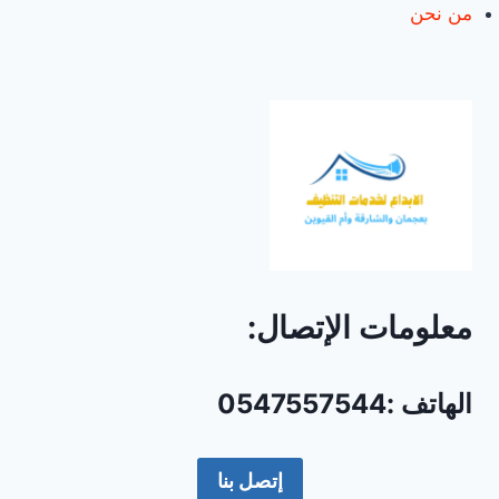
من نحن
معلومات الإتصال:
الهاتف :0547557544
إتصل بنا