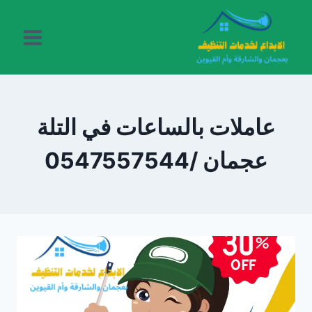
لتجاوز
لى
لمحتوى
عاملات بالساعات في التلة
عجمان /0547557544