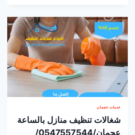
بالساعة
في
عجمان
|0547557544|
خصم40%
خدمات عجمان
شغالات تنظيف منازل بالساعة
عجمان/0547557544/