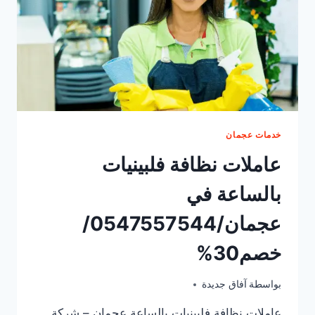
خدمات عجمان
عاملات نظافة فلبينيات
بالساعة في
عجمان/0547557544/
خصم30%
أبريل 12, 2025
بواسطة
آفاق جديدة
عاملات نظافة فلبينيات بالساعة عجمان – شركة