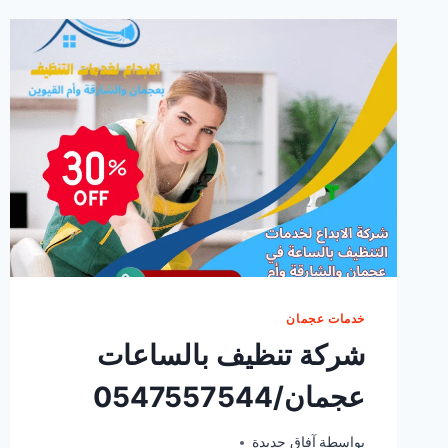
خدمات عجمان
شركة تنظيف بالساعات
عجمان/0547557544
أكتوبر 8, 2025
بواسطة
آفاق جديدة