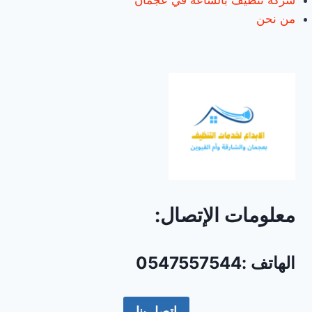
شركة تنظيف بالساعة في عجمان
من نحن
معلومات الإتصال:
الهاتف :0547557544
إتصل بنا