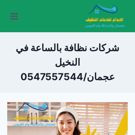
لتجاوز
لى
لمحتوى
شركات نظافة بالساعة في
النخيل
عجمان/0547557544