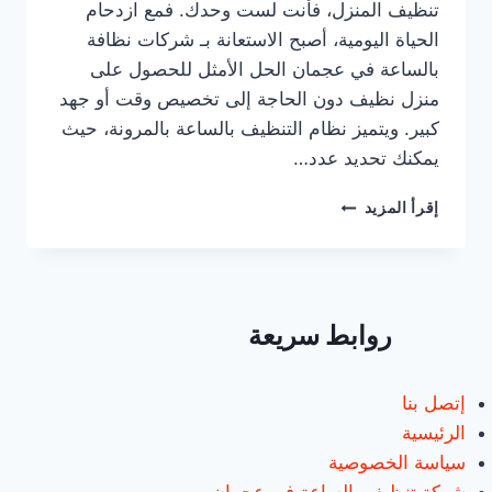
تنظيف المنزل، فأنت لست وحدك. فمع ازدحام
الحياة اليومية، أصبح الاستعانة بـ شركات نظافة
بالساعة في عجمان الحل الأمثل للحصول على
منزل نظيف دون الحاجة إلى تخصيص وقت أو جهد
كبير. ويتميز نظام التنظيف بالساعة بالمرونة، حيث
يمكنك تحديد عدد…
شركات
إقرأ المزيد
نظافة
بالساعة
في
عجمان
|0547557544|
روابط سريعة
عاملات
بالساعة
إتصل بنا
الرئيسية
سياسة الخصوصية