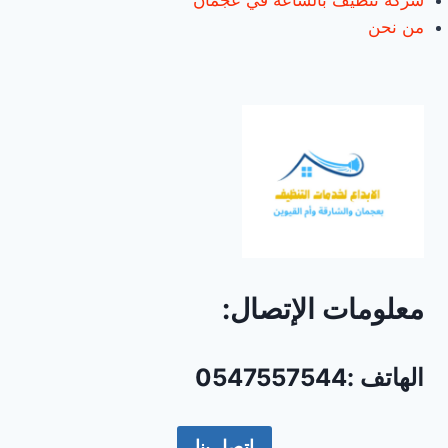
شركة تنظيف بالساعة في عجمان
من نحن
معلومات الإتصال:
الهاتف :0547557544
إتصل بنا