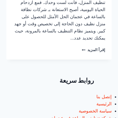
تنظيف المنزل، فأنت لست وحدك. فمع ازدحام
الحياة اليومية، أصبح الاستعانة بـ شركات نظافة
بالساعة في عجمان الحل الأمثل للحصول على
منزل نظيف دون الحاجة إلى تخصيص وقت أو جهد
كبير. ويتميز نظام التنظيف بالساعة بالمرونة، حيث
يمكنك تحديد عدد…
شركات
إقرأ المزيد
نظافة
بالساعة
في
عجمان
|0547557544|
روابط سريعة
عاملات
بالساعة
إتصل بنا
الرئيسية
سياسة الخصوصية