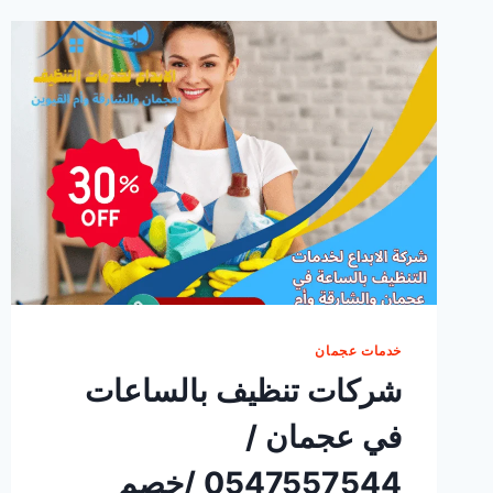
خدمات عجمان
شركات تنظيف بالساعات
في عجمان /
0547557544 /خصم