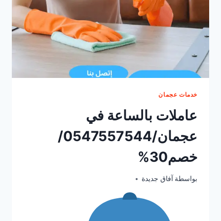
خدمات عجمان
عاملات بالساعة في
عجمان/0547557544/
خصم30%
يونيو 22, 2025
بواسطة
آفاق جديدة