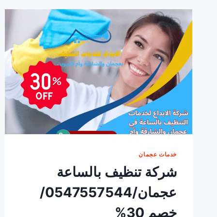
خدمات عجمان
شركة تنظيف بالساعة
عجمان/0547557544/
خصم 30%