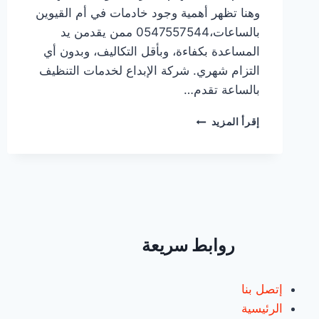
وهنا تظهر أهمية وجود خادمات في أم القيوين
بالساعات،0547557544 ممن يقدمن يد
المساعدة بكفاءة، وبأقل التكاليف، وبدون أي
التزام شهري. شركة الإبداع لخدمات التنظيف
بالساعة تقدم…
خادمات
إقرأ المزيد
في
أم
القيوين
بالساعات/0547557544
روابط سريعة
إتصل بنا
الرئيسية