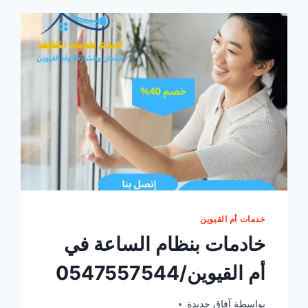
خدمات أم القيوين
خادمات بنظام الساعة في
أم القيوين/0547557544
يونيو 29, 2025
بواسطة
آفاق جديدة