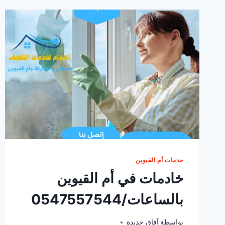
خدمات أم القيوين
خادمات في أم القيوين
بالساعات/0547557544
يونيو 29, 2025
بواسطة
آفاق جديدة