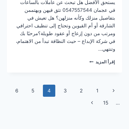
يستحق الأفضل هل تبحث عن عاملات بالساعات
في عجمان 0547557544 تثق فيهن ويهتممن
بتفاصيل منزلك وكأنه منزلهن؟ هل تعيش في
الشارقة أو أم القيوين وتحتاج إلى تنظيف احترافي
ومرتب من دون إزعاج أو عقود طويلة؟مرحبًا بك
في شركة الإبداع – حيث النظافة تبدأ من الاهتمام،
وتنتهي…
عاملات
إقرأ المزيد
بالساعات
عجمان/0547557544/
خصم30%
تنقل
الصفحة
6
5
4
3
2
1
الصفحة
السابقة
الصفحة
15
…
التالية