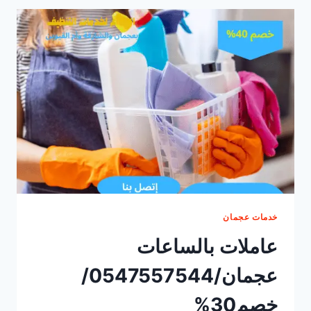
في
الشارقة/0547557544/
خصم40%
خدمات عجمان
عاملات بالساعات
عجمان/0547557544/
خصم30%