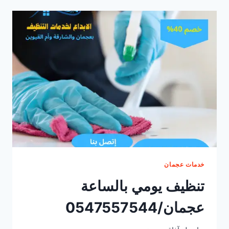
بالساعه
عجمان/0547557544
خدمات عجمان
تنظيف يومي بالساعة
عجمان/0547557544