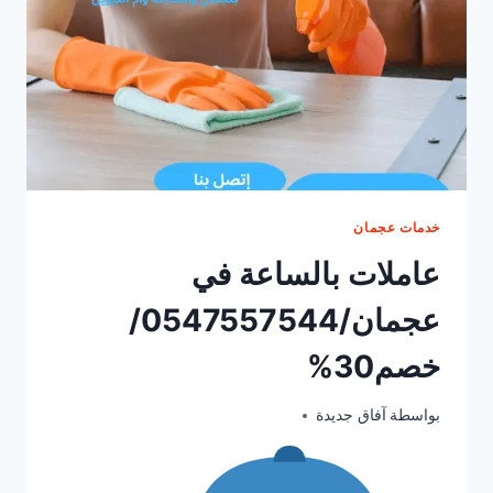
خدمات عجمان
عاملات بالساعة في
عجمان/0547557544/
خصم30%
يونيو 22, 2025
بواسطة
آفاق جديدة