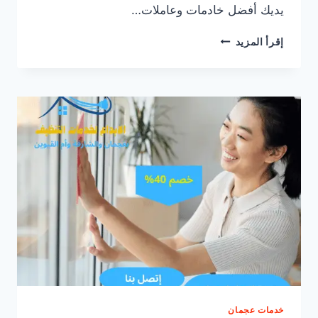
يديك أفضل خادمات وعاملات…
خادمات
إقرأ المزيد
بنظام
الساعة
في
أم
القيوين/0547557544
خدمات عجمان