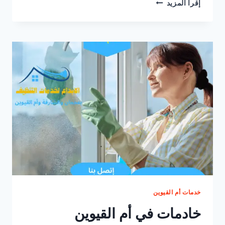
عاملات
إقرأ المزيد
تنظيف
بالساعة
في
أم
القيوين
|0547557544
خدمات أم القيوين
خادمات في أم القيوين