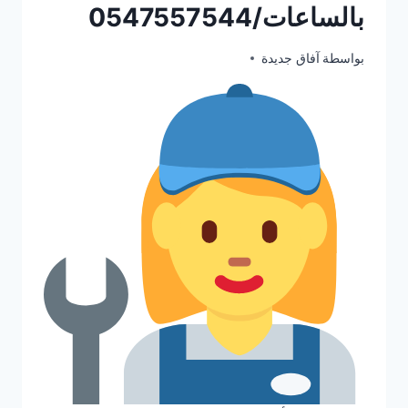
بالساعات/0547557544
يونيو 29, 2025
بواسطة
آفاق جديدة