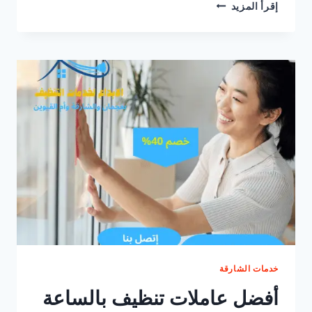
شركة
إقرأ المزيد
تنظيف
بالساعة
أم
القيوين
|0547557544|
خصم30%
خدمات الشارقة
أفضل عاملات تنظيف بالساعة